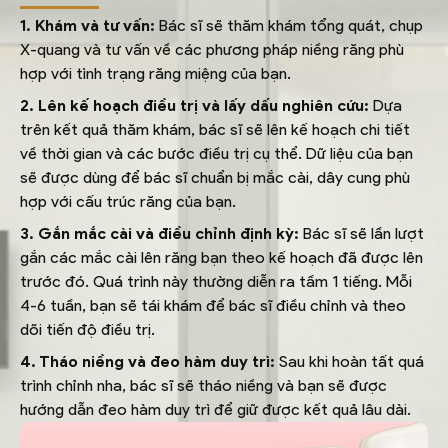
1. Khám và tư vấn:
Bác sĩ sẽ thăm khám tổng quát, chụp
X-quang và tư vấn về các phương pháp niềng răng phù
hợp với tình trạng răng miệng của bạn.
2. Lên kế hoạch điều trị và lấy dấu nghiên cứu:
Dựa
trên kết quả thăm khám, bác sĩ sẽ lên kế hoạch chi tiết
về thời gian và các bước điều trị cụ thể. Dữ liệu của bạn
sẽ được dùng để bác sĩ chuẩn bị mắc cài, dây cung phù
hợp với cấu trúc răng của bạn.
3. Gắn mắc cài và điều chỉnh định kỳ:
Bác sĩ sẽ lần lượt
gắn các mắc cài lên răng bạn theo kế hoạch đã được lên
trước đó. Quá trình này thường diễn ra tầm 1 tiếng. Mỗi
4-6 tuần, bạn sẽ tái khám để bác sĩ điều chỉnh và theo
dõi tiến độ điều trị.
4. Tháo niềng và đeo hàm duy trì:
Sau khi hoàn tất quá
trình chỉnh nha, bác sĩ sẽ tháo niềng và bạn sẽ được
hướng dẫn đeo hàm duy trì để giữ được kết quả lâu dài.