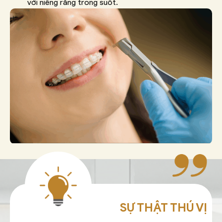
với niềng răng trong suốt.
SỰ THẬT THÚ VỊ