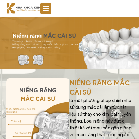
NIỀNG RĂNG MẮC
CÀI SỨ
là một phương pháp chỉnh nha
sử dụng mắc cài làm từ chất
liệu sứ thay cho kim loại truyền
thống. Loại niềng này được
thiết kế với màu sắc gần giống
với màu răng thật, giúp người