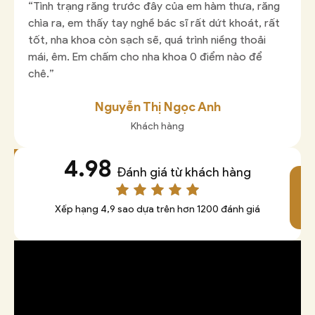
“
Tình trạng răng trước đây của em hàm thưa, răng
chìa ra, em thấy tay nghề bác sĩ rất dứt khoát, rất
tốt, nha khoa còn sạch sẽ, quá trình niềng thoải
mái, êm. Em chấm cho nha khoa 0 điểm nào để
chê
.”
Nguyễn Thị Ngọc Anh
Khách hàng
4.98
XEM
Đánh giá từ khách hàng
ÁNH
X
GIÁ
Đ
Xếp hạng 4,9 sao dựa trên hơn 1200 đánh giá
G