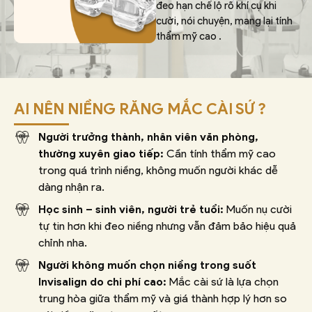
đeo hạn chế lộ rõ khí cụ khi
cười, nói chuyện, mang lại tính
thẩm mỹ cao .
AI NÊN NIỀNG RĂNG MẮC CÀI SỨ ?
Người trưởng thành, nhân viên văn phòng,
thường xuyên giao tiếp:
Cần tính thẩm mỹ cao
trong quá trình niềng, không muốn người khác dễ
dàng nhận ra.
Học sinh – sinh viên, người trẻ tuổi:
Muốn nụ cười
tự tin hơn khi đeo niềng nhưng vẫn đảm bảo hiệu quả
chỉnh nha.
Người không muốn chọn niềng trong suốt
Invisalign do chi phí cao:
Mắc cài sứ là lựa chọn
trung hòa giữa thẩm mỹ và giá thành hợp lý hơn so