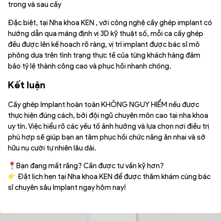
trong và sau cấy
Đặc biệt, tại Nha khoa KEN , với công nghệ cấy ghép implant có
hướng dẫn qua máng định vị 3D kỹ thuật số, mỗi ca cấy ghép
đều được lên kế hoạch rõ ràng, vị trí implant được bác sĩ mô
phỏng dựa trên tình trạng thực tế của từng khách hàng đảm
bảo tỷ lệ thành công cao và phục hồi nhanh chóng.
Kết luận
Cấy ghép Implant hoàn toàn KHÔNG NGUY HIỂM nếu được
thực hiện đúng cách, bởi đội ngũ chuyên môn cao tại nha khoa
uy tín. Việc hiểu rõ các yếu tố ảnh hưởng và lựa chọn nơi điều trị
phù hợp sẽ giúp bạn an tâm phục hồi chức năng ăn nhai và sở
hữu nụ cười tự nhiên lâu dài.
Bạn đang mất răng? Cần được tư vấn kỹ hơn?
Đặt lịch hẹn tại Nha khoa KEN để được thăm khám cùng bác
sĩ chuyên sâu Implant ngay hôm nay!