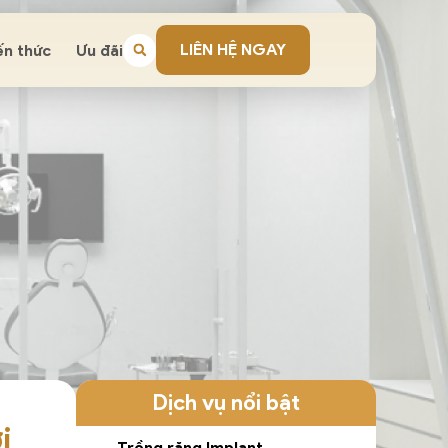
LIÊN HỆ NGAY
ến thức
Ưu đãi
Dịch vụ nổi bật
i
Trồng răng Implant