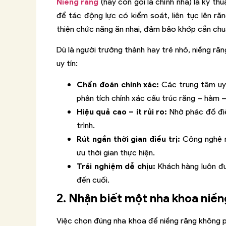
Niềng răng
(hay còn gọi là chỉnh nha) là kỹ t
để tác động lực có kiểm soát, liên tục lên răng
thiện chức năng ăn nhai, đảm bảo khớp cắn ch
Dù là người trưởng thành hay trẻ nhỏ, niềng răn
uy tín:
Chẩn đoán chính xác:
Các trung tâm uy 
phân tích chính xác cấu trúc răng – hàm 
Hiệu quả cao – ít rủi ro:
Nhờ phác đồ điề
trình.
Rút ngắn thời gian điều trị:
Công nghệ n
ưu thời gian thực hiện.
Trải nghiệm dễ chịu:
Khách hàng luôn đượ
đến cuối.
2. Nhận biết một nha khoa niền
Việc chọn đúng nha khoa để niềng răng không phả