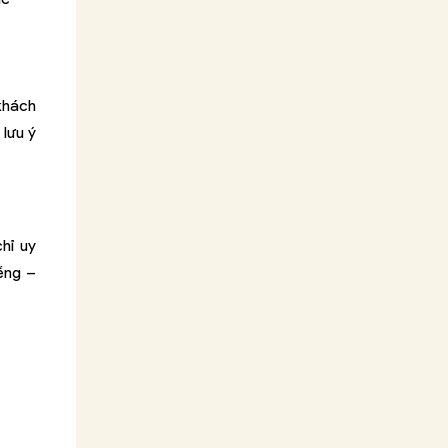
 khách
 lưu ý
hỉ uy
ềng –