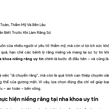
 Toàn, Thẩm Mỹ Và Bền Lâu
n Biết Trước Khi Làm Răng Sứ
n của nhiều người vì yếu tố thẩm mỹ, mà còn vì lợi ích sức khỏ
 quả, hạn chế các bệnh lý răng miệng và mang lại sự tự tin khi
a khoa niềng răng uy tín
chính là bước đi đầu tiên – và cũng l
là việc “di chuyển răng”, mà còn là quá trình can thiệp chuyên s
 thể của gương mặt. Vì vậy, lựa chọn đúng địa chỉ sẽ giúp bạn
 ưu – an toàn – bền vững.
thực hiện niềng răng tại nha khoa uy tín