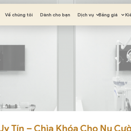
KIẾN THỨC
Về chúng tôi
Dành cho bạn
Dịch vụ
Bảng giá
Ki
y Tín – Chìa Khóa Cho Nụ Cườ