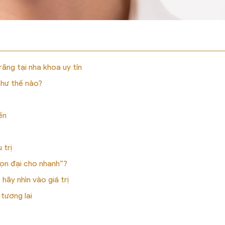
 răng tại nha khoa uy tín
như thế nào?
ến
 trị
chọn đại cho nhanh”?
hãy nhìn vào giá trị
tương lai