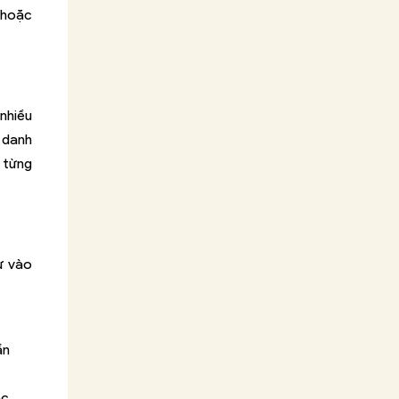
 hoặc
 nhiều
 danh
 từng
ư vào
ần
ác