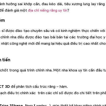
ảnh hưởng sai khớp cắn, đau kéo dài, tiêu xương lung lay răng
ố để đánh giá một
địa chỉ niềng răng uy tín
?
iệm
ác sĩ được đào tạo chuyên sâu và có kinh nghiệm thực chiến với
ĩ chỉnh nha đều được đào tạo bài bản tại các trường đại học y
 nhật công nghệ mới để mang lại hiệu quả điều trị cao nhất cho
n tiến
 chốt trong quá trình chỉnh nha. Một nha khoa uy tín cần đầu t
CT 3D
để phân tích cấu trúc răng – hàm.
oạch điều trị chính xác trên các chỉ số được đo chi tiết trên ph
(Trios 3Shape,
𝐈𝐭𝐞𝐫𝐨 𝐋𝐮𝐦𝐢𝐧𝐚
…), giúp thiết kế khay niềng chính x