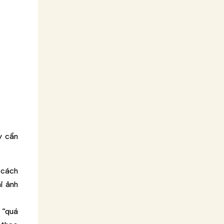
y cẩn
i cách
ỉ ảnh
 “quá