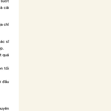
 suốt
là cải
ịa chỉ
bác sĩ
ợp.
t quá
n tối
ừ đầu
chuyên