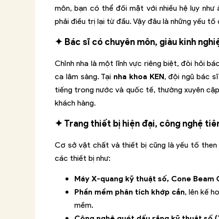
môn, bạn có thể đối mặt với nhiều hệ lụy như 
phải điều trị lại từ đầu. Vậy đâu là những yếu t
✦ Bác sĩ có chuyên môn, giàu kinh ngh
Chỉnh nha là một lĩnh vực riêng biệt, đòi hỏi b
ca lâm sàng. Tại
nha khoa KEN
, đội ngũ bác s
tiếng trong nước và quốc tế, thường xuyên cập
khách hàng.
✦ Trang thiết bị hiện đại, công nghệ tiê
Cơ sở vật chất và thiết bị cũng là yếu tố then
các thiết bị như:
Máy X-quang kỹ thuật số, Cone Beam 
Phần mềm phân tích khớp cắn
, lên kế h
mềm.
Công nghệ quét dấu răng kỹ thuật số 