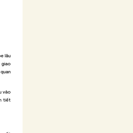
e lâu
 giao
à quan
âu vào
 tiết