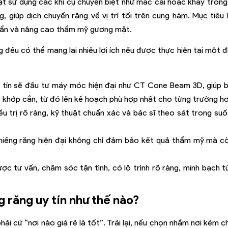
huật sử dụng các khí cụ chuyên biệt như mắc cài hoặc khay trong
, giúp dịch chuyển răng về vị trí tối trên cung hàm. Mục tiêu 
uẩn và nâng cao thẩm mỹ gương mặt.
g đều có thể mang lại nhiều lợi ích nếu được thực hiện tại một đ
tín sẽ đầu tư máy móc hiện đại như
CT Cone Beam 3D
, giúp 
– khớp cắn, từ đó lên kế hoạch phù hợp nhất cho từng trường h
u trị rõ ràng, kỹ thuật chuẩn xác và bác sĩ theo sát trong suố
iềng răng hiện đại không chỉ đảm bảo kết quả thẩm mỹ mà cò
c tư vấn, chăm sóc tận tình, có lộ trình rõ ràng, minh bạch t
g răng uy tín như thế nào?
i cứ “nơi nào giá rẻ là tốt”. Trái lại, nếu chọn nhầm nơi kém 