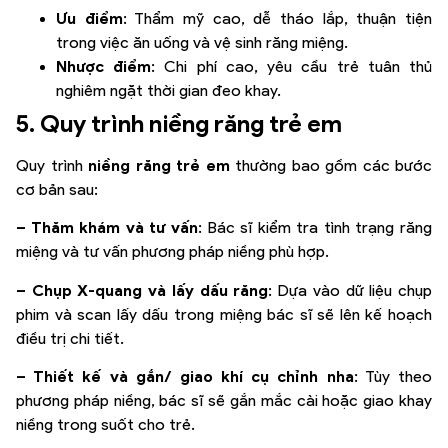
Ưu điểm
: Thẩm mỹ cao, dễ tháo lắp, thuận tiện
trong việc ăn uống và vệ sinh răng miệng.
Nhược điểm
: Chi phí cao, yêu cầu trẻ tuân thủ
nghiêm ngặt thời gian đeo khay.
5. Quy trình niềng răng trẻ em
Quy trình
niềng răng trẻ em
thường bao gồm các bước
cơ bản sau:
– Thăm khám và tư vấn
: Bác sĩ kiểm tra tình trạng răng
miệng và tư vấn phương pháp niềng phù hợp.
– Chụp X-quang và lấy dấu răng
:
Dựa vào dữ liệu chụp
phim và scan lấy dấu trong miệng bác sĩ sẽ lên kế hoạch
điều trị chi tiết.
– Thiết kế và gắn/ giao khí cụ chỉnh nha
: Tùy theo
phương pháp niềng, bác sĩ sẽ gắn mắc cài hoặc giao khay
niềng trong suốt cho trẻ.