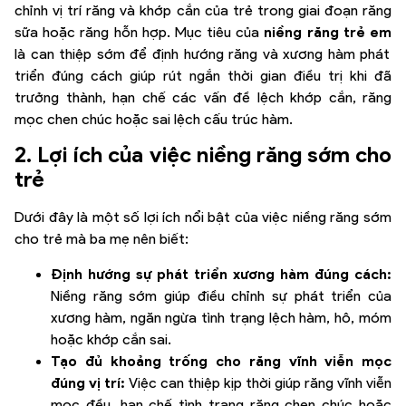
chỉnh vị trí răng và khớp cắn của trẻ trong giai đoạn răng
sữa hoặc răng hỗn hợp. Mục tiêu của
niềng răng trẻ em
là can thiệp sớm để định hướng răng và xương hàm phát
triển đúng cách giúp rút ngắn thời gian điều trị khi đã
trưởng thành, hạn chế các vấn đề lệch khớp cắn, răng
mọc chen chúc hoặc sai lệch cấu trúc hàm.
2. Lợi ích của việc niềng răng sớm cho
trẻ
Dưới đây là một số lợi ích nổi bật của việc niềng răng sớm
cho trẻ mà ba mẹ nên biết:
Định hướng sự phát triển xương hàm đúng cách:
Niềng răng sớm giúp điều chỉnh sự phát triển của
xương hàm, ngăn ngừa tình trạng lệch hàm, hô, móm
hoặc khớp cắn sai.
Tạo đủ khoảng trống cho răng vĩnh viễn mọc
đúng vị trí:
Việc can thiệp kịp thời giúp răng vĩnh viễn
mọc đều, hạn chế tình trạng răng chen chúc hoặc