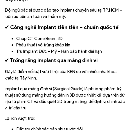
Đội ngũ bác sĩ được đào tạo Implant chuyên sâu tại TP.HCM –
luôn ưu tiên an toàn và thẩm mỹ.
✔ Công nghệ Implant tiên tiến – chuẩn quốc tế
Chụp CT Cone Beam 3D
Phẫu thuật vô trùng khép kín
Trụ Implant Đức – Mỹ – Hàn bảo hành dài hạn
✔ Trồng răng implant qua máng định vị
Đây là điểm nổi bật vượt trội của KEN so với nhiều nha khoa
khác tại Tây Ninh.
Implant qua máng định vị (Surgical Guide) là phương phám kỹ
thuật sử dụng máng hướng dẫn in 3D được thiết kế dựa trên dữ
liệu từ phim CT và dấu quét 3D trong miệng để định vị chính xác
vị trí cấy trụ.
Lợi ích vượt trội:
Đặt trụ chính xác gần như tuyệt đối